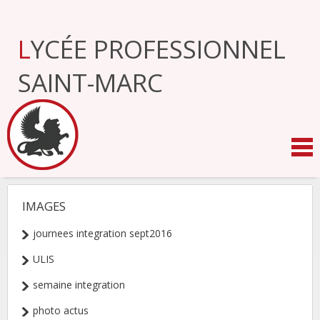
Aller
au
contenu.
LYCÉE PROFESSIONNEL
|
Aller
à
SAINT-MARC
la
navigation
IMAGES
NAVIGATION
journees integration sept2016
ULIS
semaine integration
photo actus