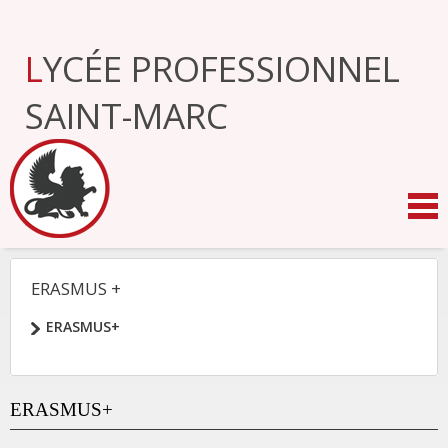
Aller
au
contenu.
LYCÉE PROFESSIONNEL
|
Aller
à
SAINT-MARC
la
navigation
ERASMUS +
NAVIGATION
ERASMUS+
ERASMUS+