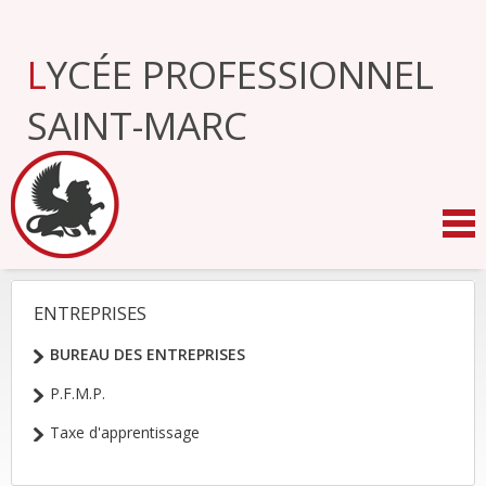
Aller
au
contenu.
LYCÉE PROFESSIONNEL
|
Aller
à
SAINT-MARC
la
navigation
ENTREPRISES
NAVIGATION
BUREAU DES ENTREPRISES
P.F.M.P.
Taxe d'apprentissage