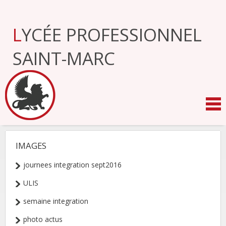
Aller
au
contenu.
LYCÉE PROFESSIONNEL
|
Aller
à
SAINT-MARC
la
navigation
IMAGES
NAVIGATION
journees integration sept2016
ULIS
semaine integration
photo actus