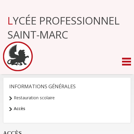
Aller
au
contenu.
LYCÉE PROFESSIONNEL
|
Aller
à
SAINT-MARC
la
navigation
INFORMATIONS GÉNÉRALES
NAVIGATION
Restauration scolaire
Accès
ACCÈS