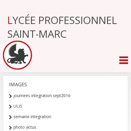
Aller
au
contenu.
LYCÉE PROFESSIONNEL
|
Aller
à
SAINT-MARC
la
navigation
IMAGES
NAVIGATION
journees integration sept2016
ULIS
semaine integration
photo actus