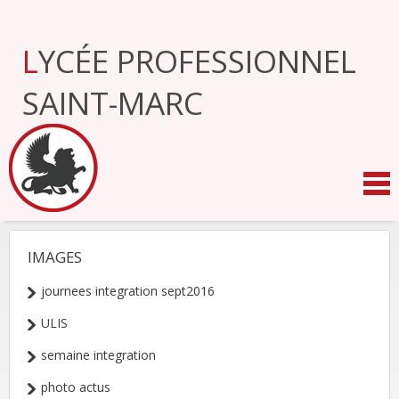
Aller
au
contenu.
LYCÉE PROFESSIONNEL
|
Aller
à
SAINT-MARC
la
navigation
IMAGES
NAVIGATION
journees integration sept2016
ULIS
semaine integration
photo actus