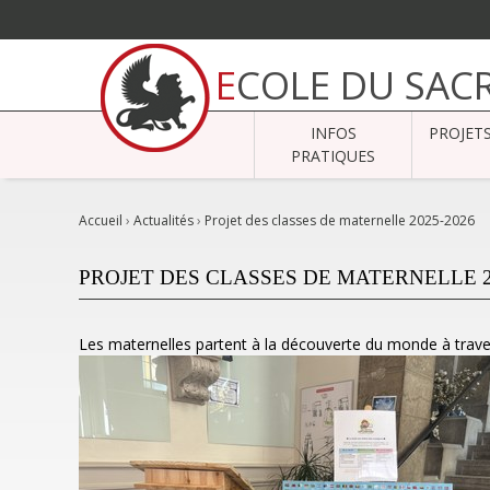
Aller
au
ECOLE DU SAC
contenu.
|
Aller
à
INFOS
PROJET
la
navigation
PRATIQUES
Accueil
›
Actualités
›
Projet des classes de maternelle 2025-2026
PROJET DES CLASSES DE MATERNELLE 2
Les maternelles partent à la découverte du monde à traver