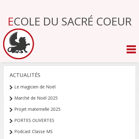
Aller
au
contenu.
ECOLE DU SACRÉ COEUR
|
Aller
à
la
navigation
ACTUALITÉS
NAVIGATION
Le magicien de Noël
Marché de Noël 2025
Projet maternelle 2025
PORTES OUVERTES
Podcast Classe MS