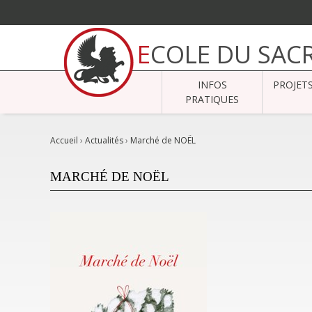
Aller
au
ECOLE DU SAC
contenu.
|
Aller
à
INFOS
PROJET
la
navigation
PRATIQUES
Accueil
›
Actualités
›
Marché de NOËL
MARCHÉ DE NOËL