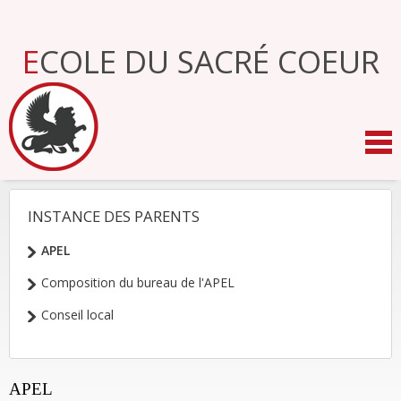
Aller
au
contenu.
ECOLE DU SACRÉ COEUR
|
Aller
à
la
navigation
INSTANCE DES PARENTS
NAVIGATION
APEL
Composition du bureau de l'APEL
Conseil local
APEL