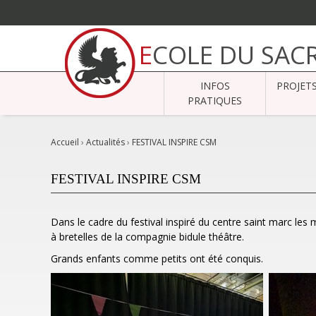
Aller
au
ECOLE DU SAC
contenu.
|
Aller
à
INFOS
PROJET
la
navigation
PRATIQUES
Accueil
›
Actualités
›
FESTIVAL INSPIRE CSM
FESTIVAL INSPIRE CSM
Dans le cadre du festival inspiré du centre saint marc les m
à bretelles de la compagnie bidule théâtre.
Grands enfants comme petits ont été conquis.