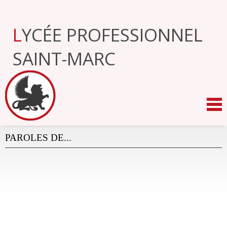
Aller
au
contenu.
LYCÉE PROFESSIONNEL
|
Aller
à
SAINT-MARC
la
navigation
PAROLES DE...