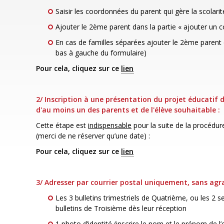
Saisir les coordonnées du parent qui gère la scolari
Ajouter le 2ème parent dans la partie « ajouter un c
En cas de familles séparées ajouter le 2ème parent 
bas à gauche du formulaire)
Pour cela, cliquez sur ce
lien
2/ Inscription à une présentation du projet éducatif 
d'au moins un des parents et de l'élève souhaitable :
Cette étape est
indispensable
pour la suite de la procédure
(merci de ne réserver qu’une date) :
Pour cela, cliquez sur ce
lien
3/ Adresser par courrier postal uniquement, sans agr
Les 3 bulletins trimestriels de Quatrième, ou les 2 
bulletins de Troisième dès leur réception
1 photo d’identité (inscrire le nom et le prénom de l