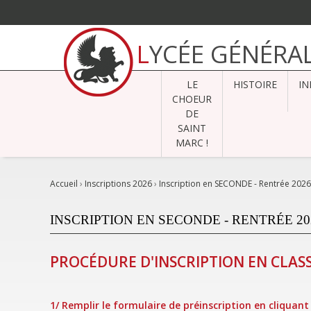
Aller
au
LYCÉE GÉNÉRA
contenu.
|
Aller
à
LE
HISTOIRE
IN
la
navigation
CHOEUR
DE
SAINT
MARC !
Accueil
›
Inscriptions 2026
›
Inscription en SECONDE - Rentrée 2026
INSCRIPTION EN SECONDE - RENTRÉE 20
PROCÉDURE D'INSCRIPTION EN CLAS
1/ Remplir le formulaire de préinscription en cliquant