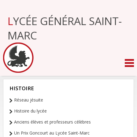
Aller
au
contenu.
LYCÉE GÉNÉRAL SAINT-
|
Aller
à
MARC
la
navigation
HISTOIRE
NAVIGATION
Réseau jésuite
Histoire du lycée
Anciens élèves et professeurs célèbres
Un Prix Goncourt au Lycée Saint-Marc