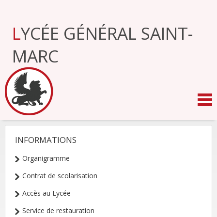
Aller
au
contenu.
LYCÉE GÉNÉRAL SAINT-
|
Aller
à
MARC
la
navigation
INFORMATIONS
NAVIGATION
Organigramme
Contrat de scolarisation
Accès au Lycée
Service de restauration