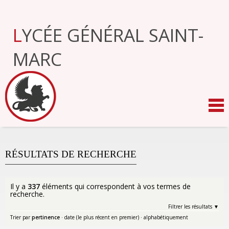
Aller
au
contenu.
LYCÉE GÉNÉRAL SAINT-
|
Aller
à
MARC
la
navigation
RÉSULTATS DE RECHERCHE
Il y a
337
éléments qui correspondent à vos termes de
recherche.
Filtrer les résultats
Trier par
pertinence
·
date (le plus récent en premier)
·
alphabétiquement