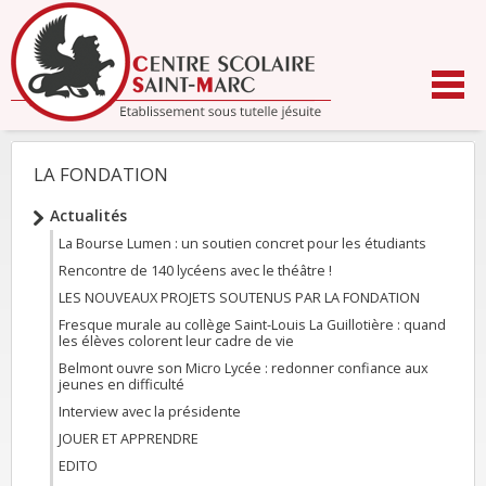
Aller
au
contenu.
|
Aller
à
la
navigation
LA FONDATION
NAVIGATION
Actualités
La Bourse Lumen : un soutien concret pour les étudiants
Rencontre de 140 lycéens avec le théâtre !
LES NOUVEAUX PROJETS SOUTENUS PAR LA FONDATION
Fresque murale au collège Saint-Louis La Guillotière : quand
les élèves colorent leur cadre de vie
Belmont ouvre son Micro Lycée : redonner confiance aux
jeunes en difficulté
Interview avec la présidente
JOUER ET APPRENDRE
EDITO