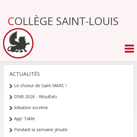
Aller
au
contenu.
COLLÈGE SAINT-LOUIS
|
Aller
à
la
navigation
ACTUALITÉS
NAVIGATION
Le choeur de Saint MARC !
DNB 2026 - Résultats
Initiation escrime
App' Table
Pendant la semaine jésuite