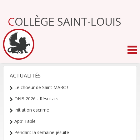
Aller
au
contenu.
COLLÈGE SAINT-LOUIS
|
Aller
à
la
navigation
ACTUALITÉS
NAVIGATION
Le choeur de Saint MARC !
DNB 2026 - Résultats
Initiation escrime
App' Table
Pendant la semaine jésuite