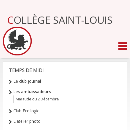
Aller
au
contenu.
COLLÈGE SAINT-LOUIS
|
Aller
à
la
navigation
TEMPS DE MIDI
NAVIGATION
Le club journal
Les ambassadeurs
Maraude du 2 Décembre
Club Eco'logic
L'atelier photo