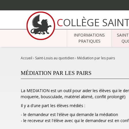
Aller
au
COLLÈGE SAIN
contenu.
|
Aller
à
INFORMATIONS
SAINT
la
navigation
PRATIQUES
QUO
Accueil
›
Saint-Louis au quotidien
›
Médiation par les pairs
MÉDIATION PAR LES PAIRS
La MEDIATION est un outil pour aider les élèves qui le dem
moquerie, bousculade, matériel abimé, conflit prolongé)
Il y a d'une part les élèves médiés :
- le demandeur est l'élève qui demande la médiation
- le receveur est l'élève avec qui le demandeur est en confl