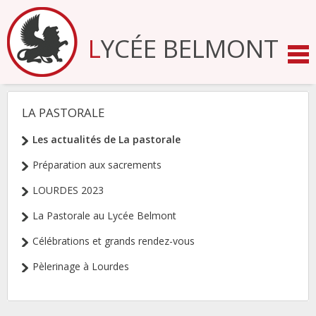
Aller
au
contenu.
LYCÉE BELMONT
|
Aller
à
la
navigation
LA PASTORALE
NAVIGATION
Les actualités de La pastorale
Préparation aux sacrements
LOURDES 2023
La Pastorale au Lycée Belmont
Célébrations et grands rendez-vous
Pèlerinage à Lourdes