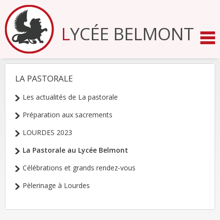
Aller
au
contenu.
LYCÉE BELMONT
|
Aller
à
la
navigation
LA PASTORALE
NAVIGATION
Les actualités de La pastorale
Préparation aux sacrements
LOURDES 2023
La Pastorale au Lycée Belmont
Célébrations et grands rendez-vous
Pèlerinage à Lourdes