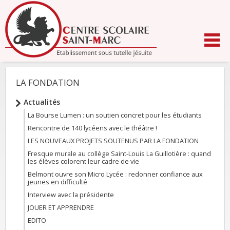
Aller
au
contenu.
|
Aller
à
la
navigation
LA FONDATION
NAVIGATION
Actualités
La Bourse Lumen : un soutien concret pour les étudiants
Rencontre de 140 lycéens avec le théâtre !
LES NOUVEAUX PROJETS SOUTENUS PAR LA FONDATION
Fresque murale au collège Saint-Louis La Guillotière : quand
les élèves colorent leur cadre de vie
Belmont ouvre son Micro Lycée : redonner confiance aux
jeunes en difficulté
Interview avec la présidente
JOUER ET APPRENDRE
EDITO