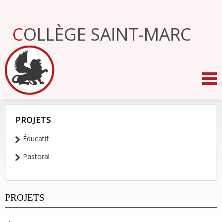
Aller
au
contenu.
COLLÈGE SAINT-MARC
|
Aller
à
la
navigation
PROJETS
NAVIGATION
Éducatif
Pastoral
PROJETS