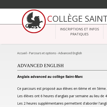
Aller
au
COLLÈGE SAIN
contenu.
|
Aller
à
INSCRIPTIONS ET INFOS
la
navigation
PRATIQUES
Accueil
›
Parcours et options
›
Advanced English
ADVANCED ENGLISH
Anglais advanced au collège Saint-Marc
Ce parcours est proposé aux élèves en 6ème et en 5ème.
Les élèves ont 6 heures d'anglais par semaine au lieu de 4
Les 2 heures supplémentaires permettent d'aborder l'angla