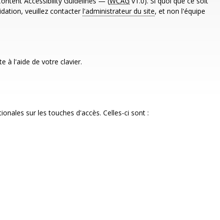
ontent Accessibility Guidelines — (
WCAG
v1.0). Si quoi que ce soit
lidation, veuillez contacter
l'administrateur du site
, et non l'équipe
 à l'aide de votre clavier.
onales sur les touches d'accès. Celles-ci sont :