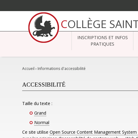
Aller
au
COLLÈGE SAIN
contenu.
|
Aller
à
INSCRIPTIONS ET INFOS
la
navigation
PRATIQUES
Accueil
›
Informations d'accessibilité
ACCESSIBILITÉ
Taille du texte :
Grand
Normal
Ce site utilise
Open Source Content Management System 