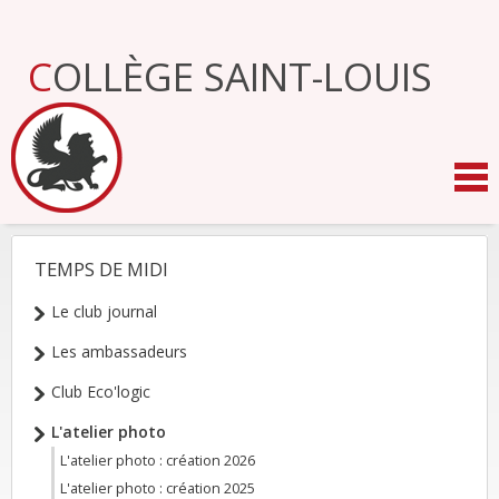
Aller
au
contenu.
COLLÈGE SAINT-LOUIS
|
Aller
à
la
navigation
TEMPS DE MIDI
NAVIGATION
Le club journal
Les ambassadeurs
Club Eco'logic
L'atelier photo
L'atelier photo : création 2026
L'atelier photo : création 2025