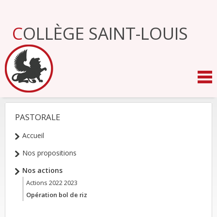
Aller
au
contenu.
COLLÈGE SAINT-LOUIS
|
Aller
à
la
navigation
PASTORALE
NAVIGATION
Accueil
Nos propositions
Nos actions
Actions 2022 2023
Opération bol de riz