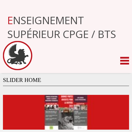
Aller
au
contenu.
ENSEIGNEMENT
|
Aller
à
SUPÉRIEUR CPGE / BTS
la
navigation
SLIDER HOME