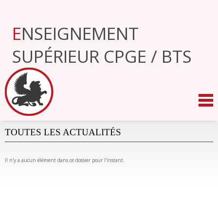
Aller
au
contenu.
ENSEIGNEMENT
|
Aller
à
SUPÉRIEUR CPGE / BTS
la
navigation
TOUTES LES ACTUALITÉS
Il n'y a aucun élément dans ce dossier pour l'instant.