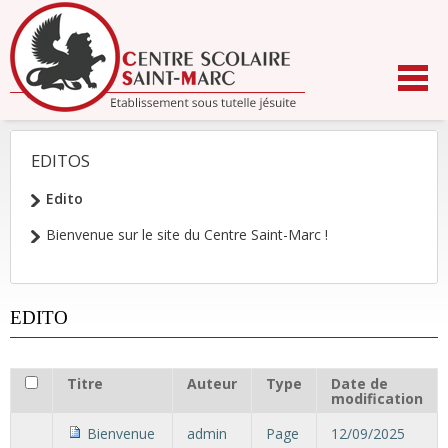
Aller
au
contenu.
|
Aller
à
la
navigation
EDITOS
NAVIGATION
Edito
Bienvenue sur le site du Centre Saint-Marc !
EDITO
Titre
Auteur
Type
Date de
modification
Bienvenue
admin
Page
12/09/2025