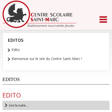
Aller
au
contenu.
|
Aller
à
la
navigation
EDITOS
NAVIGATION
Edito
Bienvenue sur le site du Centre Saint-Marc !
EDITOS
EDITO
Lire la suite…