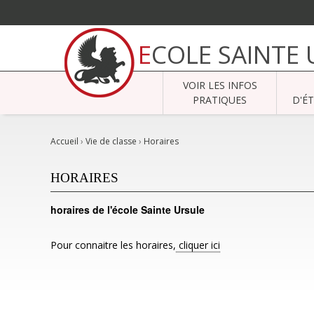
Aller
au
ECOLE SAINTE
contenu.
|
Aller
à
VOIR LES INFOS
la
navigation
PRATIQUES
D'É
Accueil
›
Vie de classe
›
Horaires
HORAIRES
horaires de l'école Sainte Ursule
Pour connaitre les horaires,
cliquer ici