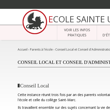
Aller
au
ECOLE SAINTE
contenu.
|
Aller
à
VOIR LES INFOS
la
navigation
PRATIQUES
D'É
Accueil
›
Parents à l'école
›
Conseil Local et Conseil d'Administrati
CONSEIL LOCAL ET CONSEIL D'ADMINIS
Conseil Local
Cette instance réunit trois fois par an des parents volonta
l'école et celle du collège Saint-Marc.
Ils travaillent ensemble sur des sujets concernant la vie d