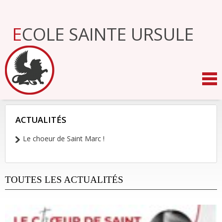
Aller
au
contenu.
ECOLE SAINTE URSULE
|
Aller
à
la
navigation
ACTUALITÉS
NAVIGATION
Le choeur de Saint Marc !
TOUTES LES ACTUALITÉS