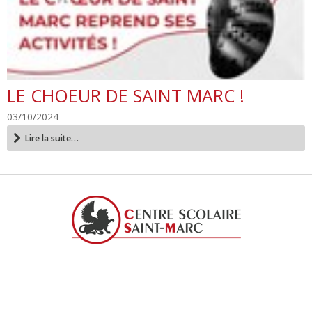
LE CHOEUR DE SAINT MARC !
03/10/2024
Le
Lire la suite…
choeur
de
Saint
Marc
!
-