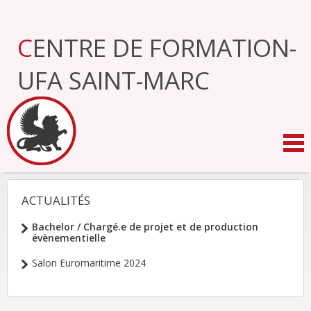
Aller
au
contenu.
CENTRE DE FORMATION-
|
Aller
à
UFA SAINT-MARC
la
navigation
ACTUALITÉS
NAVIGATION
Bachelor / Chargé.e de projet et de production
évènementielle
Salon Euromaritime 2024