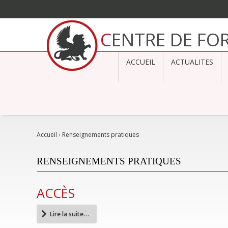
Aller
au
CENTRE DE F
contenu.
|
Aller
à
ACCUEIL
ACTUALITES
la
navigation
Accueil
›
Renseignements pratiques
RENSEIGNEMENTS PRATIQUES
ACCÈS
Lire la suite…