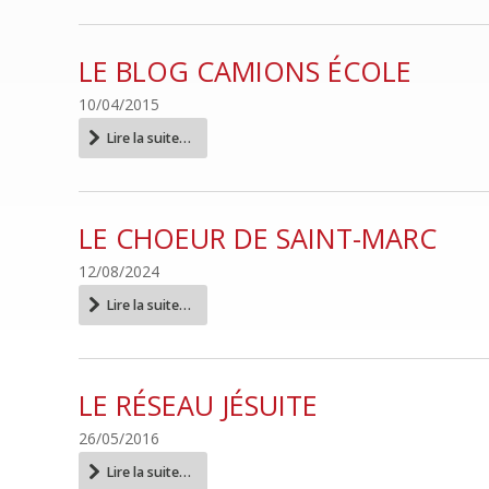
LE BLOG CAMIONS ÉCOLE
10/04/2015
Le
Lire la suite…
blog
camions
école
-
LE CHOEUR DE SAINT-MARC
12/08/2024
Le
Lire la suite…
Choeur
de
Saint-
Marc
LE RÉSEAU JÉSUITE
-
26/05/2016
Le
Lire la suite…