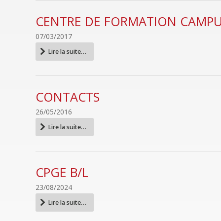
-
CENTRE DE FORMATION CAMPUS
07/03/2017
Centre
Lire la suite…
de
formation
campus
Saint
CONTACTS
Irénée
-
26/05/2016
Contacts
Lire la suite…
-
CPGE B/L
23/08/2024
CPGE
Lire la suite…
B/L
-