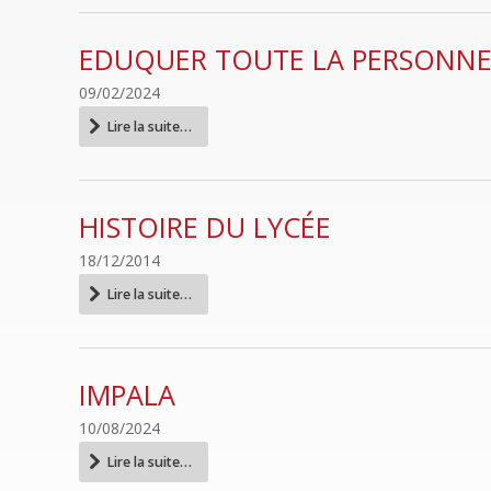
EDUQUER TOUTE LA PERSONN
09/02/2024
Eduquer
Lire la suite…
toute
la
personne
-
HISTOIRE DU LYCÉE
18/12/2014
Histoire
Lire la suite…
du
Lycée
-
IMPALA
10/08/2024
Impala
Lire la suite…
-