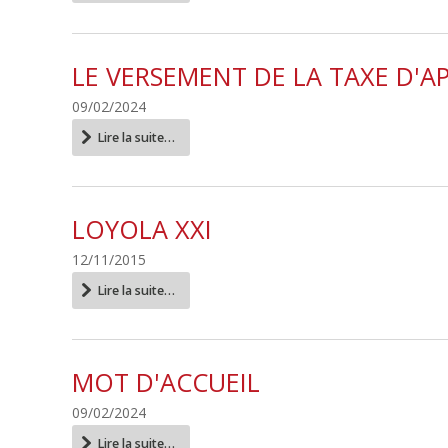
réseau
jésuite
-
LE VERSEMENT DE LA TAXE D'A
09/02/2024
Le
Lire la suite…
versement
de
la
taxe
LOYOLA XXI
d'apprentissage
-
12/11/2015
Loyola
Lire la suite…
XXI
-
MOT D'ACCUEIL
09/02/2024
Mot
Lire la suite…