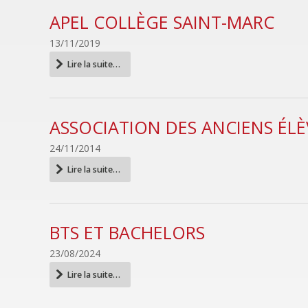
APEL COLLÈGE SAINT-MARC
13/11/2019
APEL
Lire la suite…
collège
Saint-
Marc
-
ASSOCIATION DES ANCIENS ÉLÈ
24/11/2014
Association
Lire la suite…
des
anciens
élèves
-
BTS ET BACHELORS
23/08/2024
BTS
Lire la suite…
ET
BACHELORS