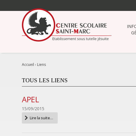
Aller
au
contenu.
|
INF
Aller
G
à
la
navigation
Accueil
›
Liens
TOUS LES LIENS
APEL
15/09/2015
APEL
Lire la suite…
-