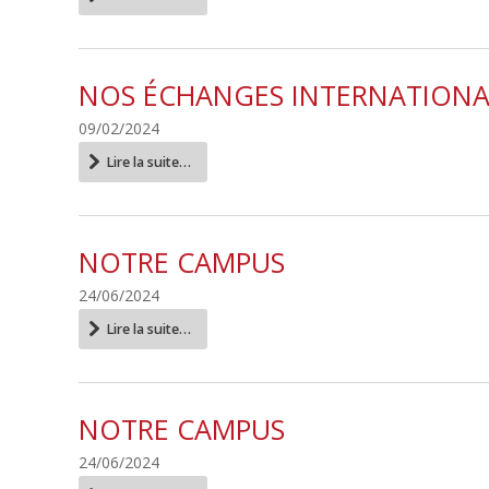
d'accueil
-
NOS ÉCHANGES INTERNATION
09/02/2024
Nos
Lire la suite…
échanges
internationaux
-
NOTRE CAMPUS
24/06/2024
Notre
Lire la suite…
Campus
-
NOTRE CAMPUS
24/06/2024