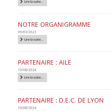
Notre
Lire la suite…
Campus
-
NOTRE ORGANIGRAMME
09/03/2023
Notre
Lire la suite…
organigramme
-
PARTENAIRE : AILE
10/08/2024
Partenaire
Lire la suite…
:
AILE
-
PARTENAIRE : D.E.C. DE LYON
10/08/2024