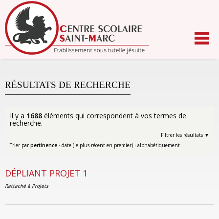
Aller
au
contenu.
|
Aller
à
la
navigation
RÉSULTATS DE RECHERCHE
Il y a
1688
éléments qui correspondent à vos termes de
recherche.
Filtrer les résultats
Trier par
pertinence
·
date (le plus récent en premier)
·
alphabétiquement
DÉPLIANT PROJET 1
Rattaché à
Projets